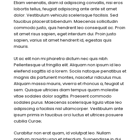
Etiam venenatis, diam id adipiscing convallis, nisi eros
lobortis tellus, feugiat adipiscing ante ante sit amet
dolor. Vestibulum vehicula scelerisque facilisis. Sed
faucibus placerat bibendum. Maecenas sollicitudin
commodo justo, quis hendrerit leo consequat ac. Proin
sit amet risus sapien, eget interdum dui. Proin justo
sapien, varius sit amet hendrerit id, egestas quis
mauris.
Ut ac elit non mi pharetra dictum nec quis nibh.
Pellentesque ut fringilla elit. Aliquam non ipsum id leo
eleifend sagittis id a lorem. Sociis natoque penatibus et
magnis dis parturient montes, nascetur ridiculus mus.
Aliquam massa mauris, viverra et rhoncus a, feugiat ut
sem. Quisque ultricies diam tempus quam molestie
vitae sodales dolor sagittis. Praesent commodo
sodales purus. Maecenas scelerisque ligula vitae leo
adipiscing a facilisis nisl ullamcorper. Vestibulum ante
ipsum primis in faucibus orci luctus et ultrices posuere
cubilia Curae;
Curabitur non erat quam, id volutpat leo. Nullam
pretium gravida urna et interdum. Suspendisse in dui