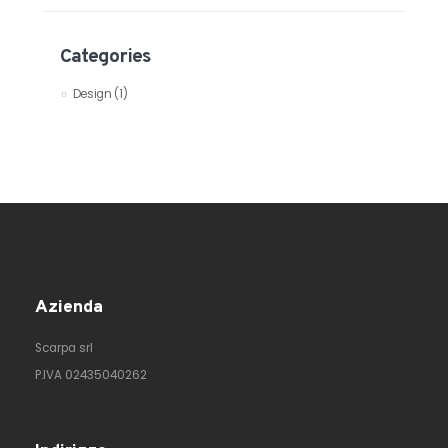
Categories
Design
(1)
Azienda
Scarpa srl
P.IVA 02435040262